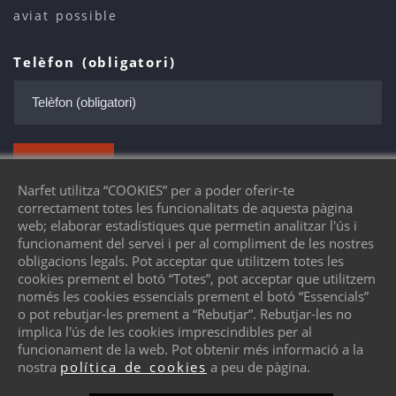
aviat possible
Telèfon (obligatori)
ENVIAR
Narfet utilitza “COOKIES” per a poder oferir-te
correctament totes les funcionalitats de aquesta pàgina
web; elaborar estadístiques que permetin analitzar l'ús i
funcionament del servei i per al compliment de les nostres
obligacions legals. Pot acceptar que utilitzem totes les
cookies prement el botó “Totes”, pot acceptar que utilitzem
només les cookies essencials prement el botó “Essencials”
© 2026 Narfet - Vols un lloc com aquest? ©
o pot rebutjar-les prement a “Rebutjar”. Rebutjar-les no
protiendas.net
implica l'ús de les cookies imprescindibles per al
funcionament de la web. Pot obtenir més informació a la
Avís legal
Política de galetes
nostra
política de cookies
a peu de pàgina.
Política de privadesa
Accessibilitat