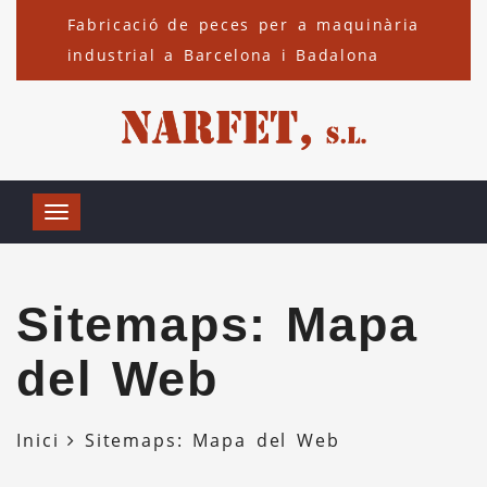
Fabricació de peces per a maquinària
industrial a Barcelona i Badalona
Sitemaps: Mapa
del Web
Inici
Sitemaps: Mapa del Web